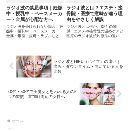
ラジオ波の禁忌事項｜妊娠
ラジオ波とは？エステ・接
中・授乳中・ペースメーカ
骨院・医療で意味が違う理
ー・金属が心配な方へ
由をやさしく解説
ラジオ波を受けられない場合、妊
ラジオ波とは何か、RFとの関
娠中・授乳中・ペースメーカー・
係、エステや接骨院の温めケアと
金属・銀歯・皮膚トラブルなどの
医療のラジオ波焼灼療法の違い
注意点を、予約前に確認できるよ
を、富加町周辺の女性向けにやさ
う整理します。
しく整理します。
ラジオ波とHIFU（ハイフ）の違い｜
痛み・ダウンタイム・向いている人を
比較
40代・50代で美魔女と思われる人の5
つの習慣｜富加町周辺の女性へ
ホーム